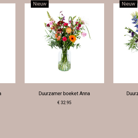
Nieuw
Nieuw
a
Duurzamer boeket Anna
Duurz
€ 32.95