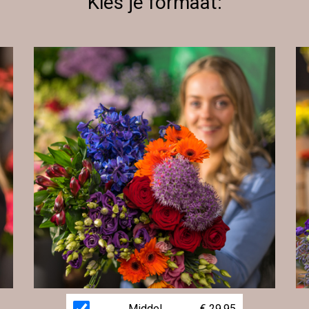
Kies je formaat:
Middel
€ 29,95