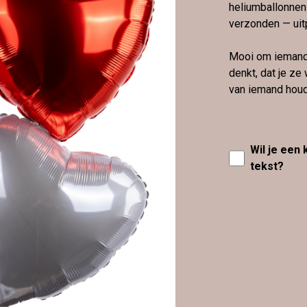
heliumballonnen
verzonden — uit
Mooi om iemand 
denkt, dat je z
van iemand houd
Wil je een
tekst?