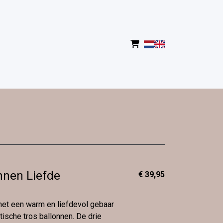
nnen Liefde
€ 39,95
et een warm en liefdevol gebaar
ische tros ballonnen. De drie