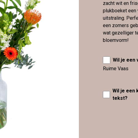
zacht wit en fris
plukboeket een 
uitstraling. Perfe
een zomers geba
wat gezelliger 
bloemvorm!
Wil je een
Ruime Vaas
Wil je een
tekst?