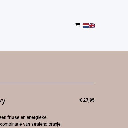
xy
€ 27,95
een frisse en energieke
 combinatie van stralend oranje,