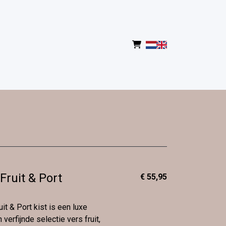
ruit & Port
€ 55,95
t & Port kist is een luxe
 verfijnde selectie vers fruit,