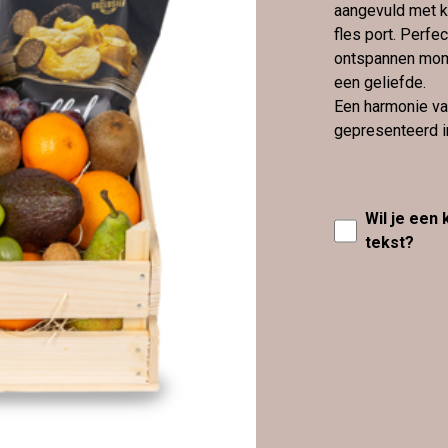
aangevuld met k
fles port. Perfe
ontspannen mome
een geliefde.
Een harmonie van
gepresenteerd in
Wil je een
tekst?